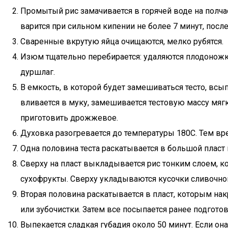
Промытый рис замачивается в горячей воде на полчас
варится при сильном кипении не более 7 минут, посл
Сваренные вкрутую яйца очищаются, мелко рубятся.
Изюм тщательно перебирается: удаляются плодоножки,
дуршлаг.
В емкость, в которой будет замешиваться тесто, всы
вливается в муку, замешивается тестовую массу мягк
приготовить дрожжевое.
Духовка разогревается до температуры 180С. Тем 
Одна половина теста раскатывается в большой пласт
Сверху на пласт выкладывается рис тонким слоем, ко
сухофрукты. Сверху укладываются кусочки сливочно
Вторая половина раскатывается в пласт, которым на
или зубочистки. Затем все посыпается ранее подгото
Выпекается сладкая губадия около 50 минут. Если он