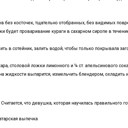
тов без косточек, тщательно отобранных, без видимых пов
и будет проваривание кураги в сахарном сиропе в течени
ть в сотейник, залить водой, чтобы только покрывала заго
ахара, столовой ложки лимонного и ¼ ст. апельсинового со
на жидкости выпарится, измельчить блендером, охладить и
Считается, что девушка, которая научилась правильного гот