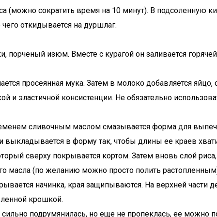
а (можно сократить время на 10 минут). В подсоленную к
е чего откидывается на дуршлаг.
 порченый изюм. Вместе с курагой он заливается горячей
пается просеянная мука. Затем в молоко добавляется яйцо,
ой и эластичной консистенции. Не обязательно использова
временем сливочным маслом смазывается форма для выпеч
 и выкладывается в форму так, чтобы длины ее краев хват
торый сверху покрывается кортом. Затем вновь слой риса, 
го масла (по желанию можно просто полить растопленным)
крывается начинка, края защипываются. На верхней части
вленной крошкой.
а сильно подрумянилась, но еще не пропеклась, ее можно 