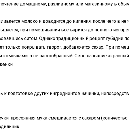
дпочтение домашнему, разливному или магазинному в обыч
ивается молоко и доводится до кипения, после чего в нег
еньшается, при помешивании все варится до полного испар
ьзовавшись ситом. Однако традиционный рецепт губадии п
ет только покрывать творог, добавляется сахар. При поме
 комочками, а не пастообразный. Свое название «красный»
женки.
ь к подготовке других ингредиентов начинки, непосредств
чки: просеянная мука смешивается с сахаром (количество
одильник.