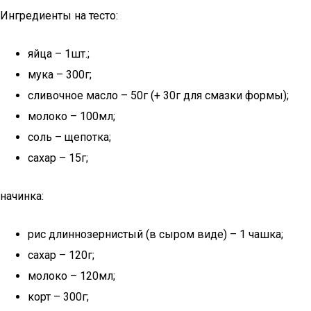
Ингредиенты на тесто:
яйца – 1шт.;
мука – 300г;
сливочное масло – 50г (+ 30г для смазки формы);
молоко – 100мл;
соль – щепотка;
сахар – 15г;
начинка:
рис длиннозернистый (в сыром виде) – 1 чашка;
сахар – 120г;
молоко – 120мл;
корт – 300г;