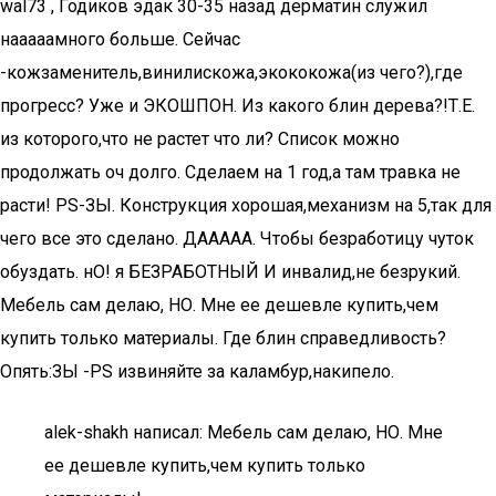
wal73 , Годиков эдак 30-35 назад дерматин служил
нааааамного больше. Сейчас
-кожзаменитель,винилискожа,экококожа(из чего?),где
прогресс? Уже и ЭКОШПОН. Из какого блин дерева?!Т.Е.
из которого,что не растет что ли? Список можно
продолжать оч долго. Сделаем на 1 год,а там травка не
расти! PS-ЗЫ. Конструкция хорошая,механизм на 5,так для
чего все это сделано. ДААААА. Чтобы безработицу чуток
обуздать. нО! я БЕЗРАБОТНЫЙ И инвалид,не безрукий.
Мебель сам делаю, НО. Мне ее дешевле купить,чем
купить только материалы. Где блин справедливость?
Опять:ЗЫ -PS извиняйте за каламбур,накипело.
alek-shakh написал: Мебель сам делаю, НО. Мне
ее дешевле купить,чем купить только