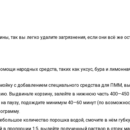
ы, так вы легко удалите загрязнения, если они всё же ос
мощи народных средств, таких как уксус, бура и лимонная
мойку с добавлением специального средства для ПММ, в
цию. Выдвиньте корзину, залейте в нижнюю часть 400—450 
 на паузу, подождите минимум 40—60 минут (по возможност
рограмму.
небольшое количество порошка водой, смочите в нём губку 
ой в пропорции 1:5, вылейте полученный раствор в отсек 