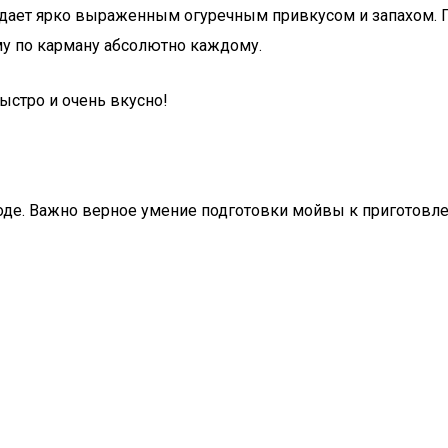
адает ярко выраженным огуречным привкусом и запахом. П
му по карману абсолютно каждому.
ыстро и очень вкусно!
оде. Важно верное умение подготовки мойвы к приготовл