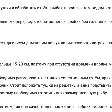
шки и обработать их. Эта рыба относится к тем видам, ко
нарные мастера, ведь выпотрошенная рыбка без головы и ч
куса, да и всем домашним не нужно вытаскивать потроха п
ольше 15-20 см, поэтому при отсутствии времени вполне м
бходимо разморозить ее только естественным путём, причё
рочки. Стоит положить тушки на решетку, а вниз подставит
поэтому необходимо готовить всю размороженную рыбу.
ием, так она качественно прожарится с обеих сторон и не