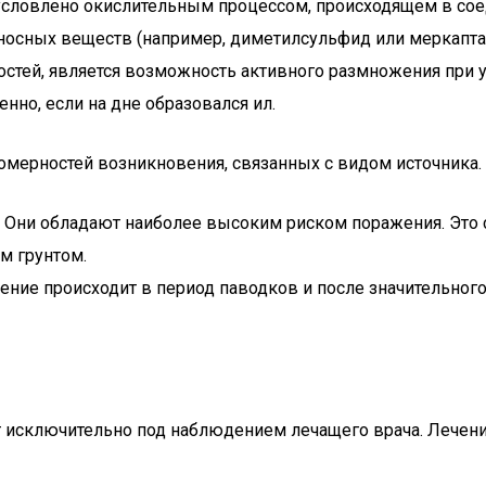
условлено окислительным процессом, происходящем в соед
осных веществ (например, диметилсульфид или меркаптан
стей, является возможность активного размножения при у
нно, если на дне образовался ил.
мерностей возникновения, связанных с видом источника. 
). Они обладают наиболее высоким риском поражения. Эт
м грунтом.
нение происходит в период паводков и после значительно
 исключительно под наблюдением лечащего врача. Лечение