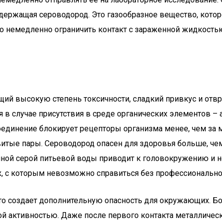
одержащая сероводород. Это газообразное вещество, кото
 немедленно ограничить контакт с зараженной жидкостью
й высокую степень токсичности, сладкий привкус и отвра
я в случае присутствия в среде органических элементов –
оединение блокирует рецепторы организма менее, чем за м
итые пары. Сероводород опасен для здоровья больше, чем
енной серой питьевой воды приводит к головокружению и 
их, с которым невозможно справиться без профессиональн
то создает дополнительную опасность для окружающих. Бол
ной активностью. Даже после первого контакта металличес