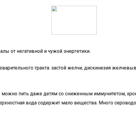
лы от негативной и чужой энергетики.
еварительного тракта: застой желчи, дискинезия желчевы
ее можно пить даже детям со сниженным иммунитетом, хр
ерхностная вода содержит мало вещества. Много сероводор