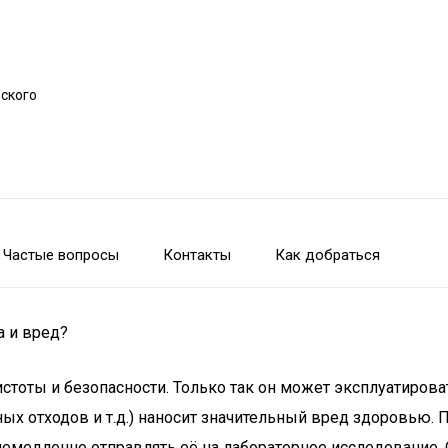
рского
Частые вопросы
Контакты
Как добраться
а и вред?
тоты и безопасности. Только так он может эксплуатирова
ых отходов и т.д.) наносит значительный вред здоровью.
немедленно отправлять её на лабораторное исследование.