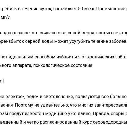
ребить в течение суток, составляет 50 мг/л. Превышение
мг/л.
неоднозначное, это связано с высокой вероятностью неже
реизбыток серной воды может усугубить течение заболев
нет идеальным способом избавиться от хронических забо
ного аппарата, психологическое состояние.
ml
 электро-, водо- и светолечение, пользуются все больш
ания. Поэтому не удивительно, что многих заинтересовал
ам продут известен медицине уже давно. Правда, споры о 
веденный и четко распланированный курс сероводородных