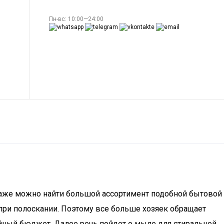
Пн-вс: 10:00—24:00
одаже можно найти большой ассортимент подобной бытовой
 при полоскании. Поэтому все больше хозяек обращает
ный бюджет. Далее речь пойдет о мыле для стиральной