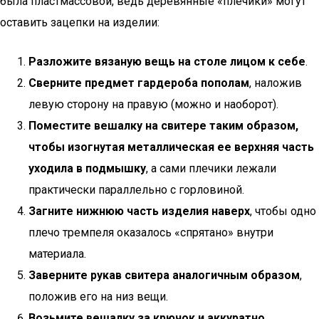
была пластмассовой, ведь деревянные «плечики» могут
оставить зацепки на изделии:
Разложите вязаную вещь на столе лицом к себе
.
Сверните предмет гардероба пополам
, наложив
левую сторону на правую (можно и наоборот).
Поместите вешалку на свитере таким образом,
чтобы изогнутая металлическая ее верхняя часть
уходила в подмышку
, а сами плечики лежали
практически параллельно с горловиной.
Загните нижнюю часть изделия наверх
, чтобы одно
плечо тремпеля оказалось «спрятано» внутри
материала.
Заверните рукав свитера аналогичным образом
,
положив его на низ вещи.
Возьмите вешалку за крючок и аккуратно