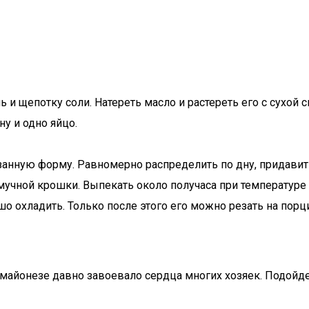
ь и щепотку соли. Натереть масло и растереть его с сухой
ну и одно яйцо.
нную форму. Равномерно распределить по дну, придавить
учной крошки. Выпекать около получаса при температуре 
о охладить. Только после этого его можно резать на порц
на майонезе давно завоевало сердца многих хозяек. Подой