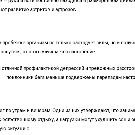
 — руки и ноги постоянно находятся в размеренном движе
т развитие артритов и артрозов.
ой пробежке организм не только расходует силы, но и полу
снуться, от этого улучшается настроение.
я отличной профилактикой депрессий и тревожных расстрой
е — поклонники бега меньше подвержены перепадам настр
ег по утрам и вечерам. Одни из них утверждают, что зани
к естественному отдыху, а нагрузки могут ухудшить сон и 
вую ситуацию.