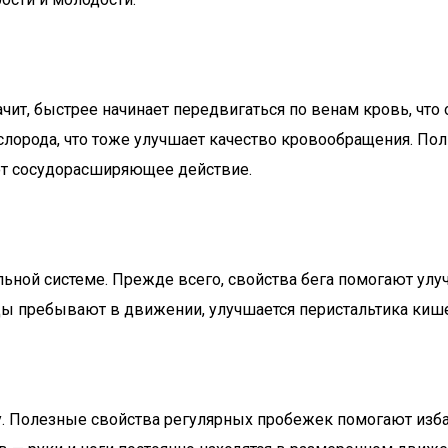
начит, быстрее начинает передвигаться по венам кровь, ч
лорода, что тоже улучшает качество кровообращения. Поль
т сосудорасширяющее действие.
ьной системе. Прежде всего, свойства бега помогают ул
цы пребывают в движении, улучшается перистальтика кише
. Полезные свойства регулярных пробежек помогают избав