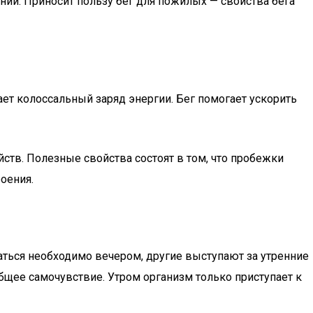
нии. Приносит пользу бег для пожилых — свойства бега
чает колоссальный заряд энергии. Бег помогает ускорить
ств. Полезные свойства состоят в том, что пробежки
оения.
маться необходимо вечером, другие выступают за утренние
общее самочувствие. Утром организм только приступает к