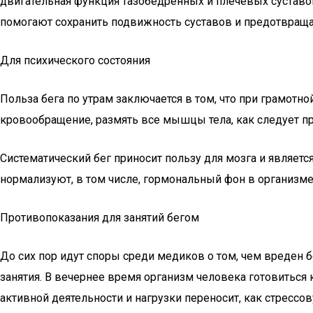
двигательная функция тазобедренных и плечевых суставов
помогают сохранить подвижность суставов и предотвращаю
Для психического состояния
Польза бега по утрам заключается в том, что при грамотн
кровообращение, размять все мышцы тела, как следует про
Систематический бег приносит пользу для мозга и являетс
нормализуют, в том числе, гормональный фон в организм
Противопоказания для занятий бегом
До сих пор идут споры среди медиков о том, чем вреден б
занятия. В вечернее время организм человека готовиться 
активной деятельности и нагрузки переносит, как стрессо