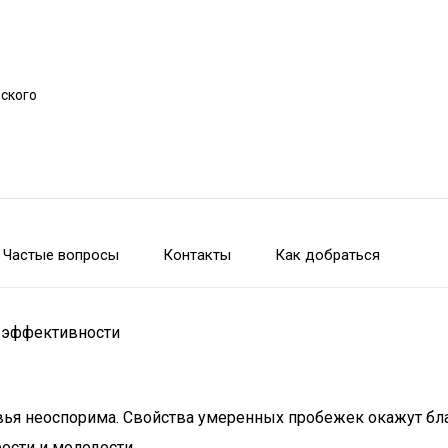
рского
Частые вопросы
Контакты
Как добраться
я эффективности
вья неоспорима. Свойства умеренных пробежек окажут бла
ости и молодости.