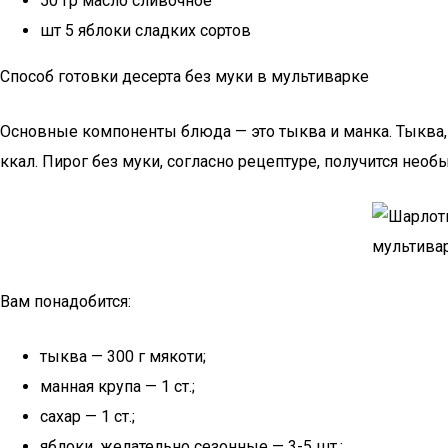
50 гр масло сливочное
шт 5 яблоки сладких сортов
Способ готовки десерта без муки в мультиварке
Основные компоненты блюда — это тыква и манка. Тыква, б
ккал. Пирог без муки, согласно рецептуре, получится нео
Вам понадобится:
тыква — 300 г мякоти;
манная крупа — 1 ст.;
сахар — 1 ст.;
яблоки, желательно сезонные — 3-5 шт.;