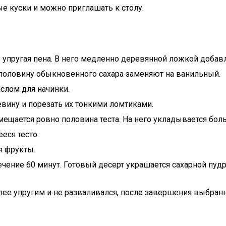
е куски и можно приглашать к столу.
 упругая пена. В него медленно деревянной ложкой добавл
половину обыкновенного сахара заменяют на ванильный.
слом для начинки.
вину и порезать их тонкими ломтиками.
ещается ровно половина теста. На него укладывается бол
еся тесто.
я фрукты.
чение 60 минут. Готовый десерт украшается сахарной пуд
лее упругим и не разваливался, после завершения выбранн