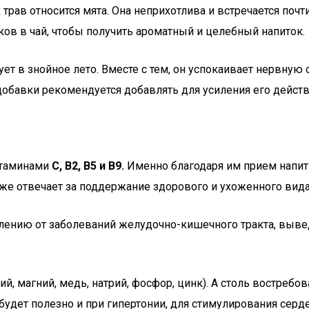
трав относится мята. Она неприхотлива и встречается поч
ков в чай, чтобы получить ароматный и целебный напиток.
ет в знойное лето. Вместе с тем, он успокаивает нервную 
добавки рекомендуется добавлять для усиления его действ
итаминами
С, В2, В5 и В9.
Именно благодаря им прием напит
кже отвечает за поддержание здорового и ухоженного вида
лению от заболеваний желудочно-кишечного тракта, выв
лий, магний, медь, натрий, фосфор, цинк). А столь востр
 будет полезно и при гипертонии, для стимулирования се