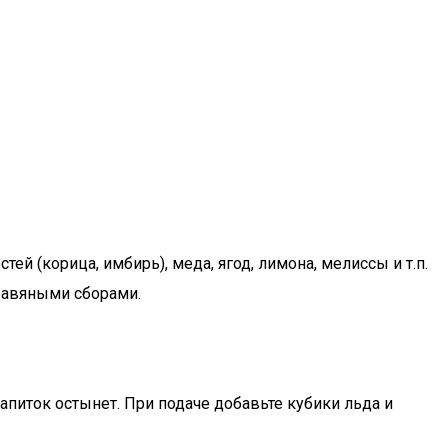
й (корица, имбирь), меда, ягод, лимона, мелиссы и т.п.
равяными сборами.
напиток остынет. При подаче добавьте кубики льда и