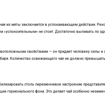
чая из мяты заключается в успокаивающем действии. Рек
им «успокоительным» не стоит. Достаточно выпивать по од
тивоположными свойствами — он придает человеку силы и 
биря. Количество освежающего чая не должно превышать 
табилизировать столь переменчивое настроение представи
ации гормонального фона. Это делает чай особенно незам