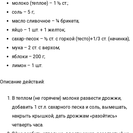
молоко (теплое) – 1 ½ ст.;
соль – 5 г;
масло сливочное – ¼ брикета;
яйцо – 1 шт. + 1 желток;
сахар-песок – ½ ст. с горкой (тесто)+1/3 ст. (начинка);
мука – 2 ст. с верхом;
яблоки – 200 г;
лимон – 1 шт.
Описание действий:
В теплом (не горячем) молоке развести дрожжи,
добавить 1 ст.л. сахарного песка и соль, вымешать,
накрыть крышкой, дать дрожжам «разойтись»
четверть часа.