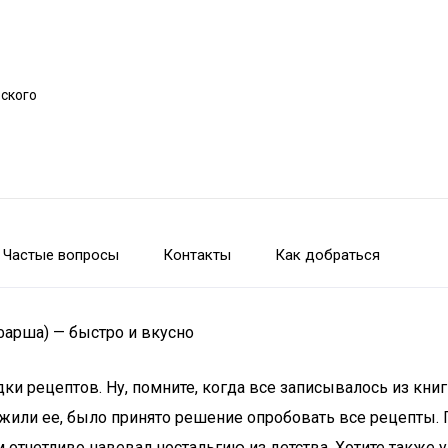
рского
Частые вопросы
Контакты
Как добраться
фарша) — быстро и вкусно
дки рецептов. Ну, помните, когда все записывалось из кн
жили ее, было принято решение опробовать все рецепты. П
отчетливо навевал ностальгию из детства. Хотите также уд