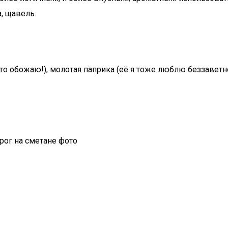
а, щавель.
сто обожаю!), молотая паприка (её я тоже люблю беззавет