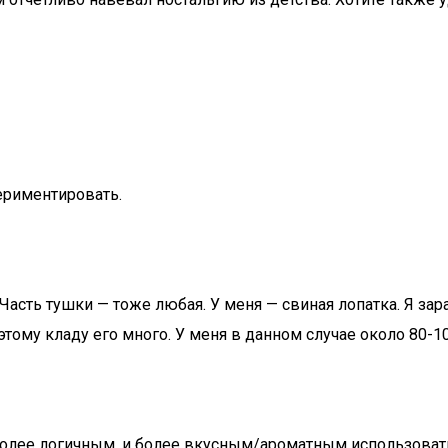
периментировать.
. Часть тушки — тоже любая. У меня — свиная лопатка. Я з
ому кладу его много. У меня в данном случае около 80-100 
олее логичным, и более вкусным/ароматным использовать