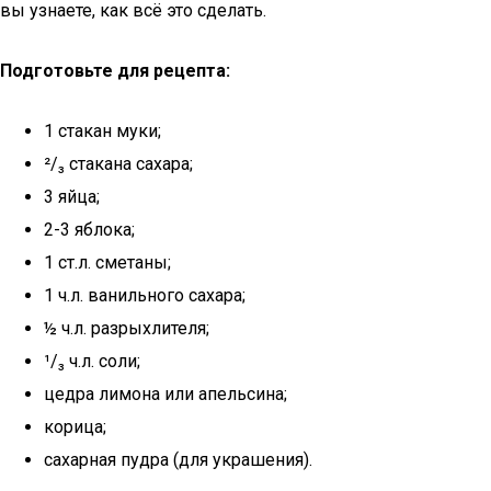
вы узнаете, как всё это сделать.
Подготовьте для рецепта:
1 стакан муки;
²/₃ стакана сахара;
3 яйца;
2-3 яблока;
1 ст.л. сметаны;
1 ч.л. ванильного сахара;
½ ч.л. разрыхлителя;
¹/₃ ч.л. соли;
цедра лимона или апельсина;
корица;
сахарная пудра (для украшения).