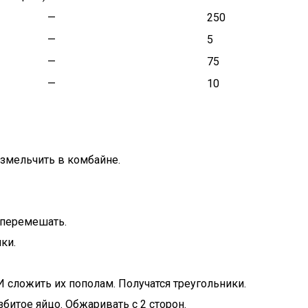
—
250
—
5
—
75
—
10
измельчить в комбайне.
 перемешать.
ки.
 сложить их пополам. Получатся треугольники.
итое яйцо. Обжаривать с 2 сторон.