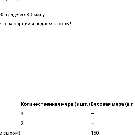
0 градусах 40 минут.
го на порции и подаем к столу!
Количественная мера (в шт.)
Весовая мера (в г 
3
—
2
—
м сыром)
—
150