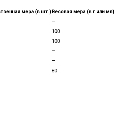
твенная мера (в шт.)
Весовая мера (в г или мл)
—
100
100
—
—
80