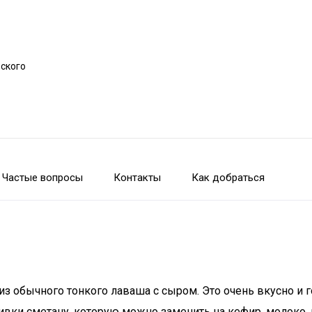
рского
Частые вопросы
Контакты
Как добраться
з обычного тонкого лаваша с сыром. Это очень вкусно и 
ливки сметану, которую можно заменить на кефир, молоко,