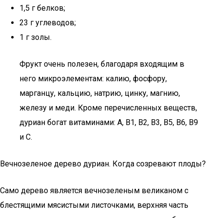
1,5 г белков;
23 г углеводов;
1 г золы.
Фрукт очень полезен, благодаря входящим в
него микроэлементам: калию, фосфору,
марганцу, кальцию, натрию, цинку, магнию,
железу и меди. Кроме перечисленных веществ,
дуриан богат витаминами: А, В1, В2, В3, В5, В6, В9
и С.
Вечнозеленое дерево дуриан. Когда созревают плоды?
Само дерево является вечнозеленым великаном с
блестящими мясистыми листочками, верхняя часть