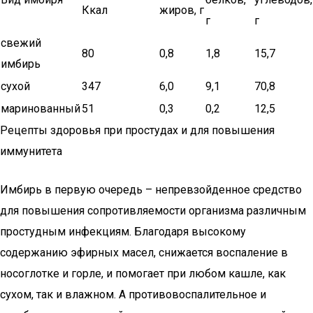
Ккал
жиров, г
г
г
свежий
80
0,8
1,8
15,7
имбирь
сухой
347
6,0
9,1
70,8
маринованный
51
0,3
0,2
12,5
Рецепты здоровья при простудах и для повышения
иммунитета
Имбирь в первую очередь – непревзойденное средство
для повышения сопротивляемости организма различным
простудным инфекциям. Благодаря высокому
содержанию эфирных масел, снижается воспаление в
носоглотке и горле, и помогает при любом кашле, как
сухом, так и влажном. А противовоспалительное и