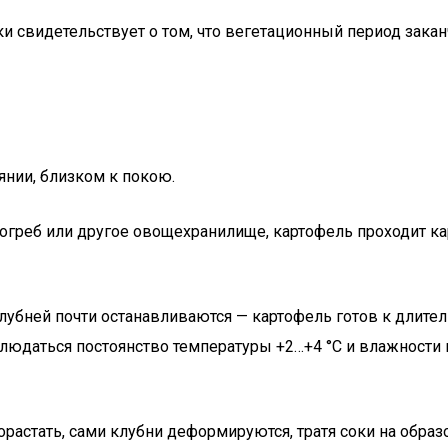
и свидетельствует о том, что вегетационный период заканч
янии, близком к покою.
 погреб или другое овощехранилище, картофель проходит 
лубней почти останавливаются — картофель готов к длите
блюдаться постоянство температуры +2…+4 °C и влажности
растать, сами клубни деформируются, тратя соки на обра