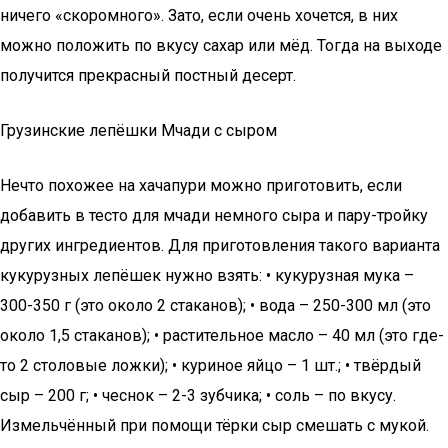
ничего «скоромного». Зато, если очень хочется, в них
можно положить по вкусу сахар или мёд. Тогда на выходе
получится прекрасный постный десерт.
Грузинские лепёшки Мчади с сыром
Нечто похожее на хачапури можно приготовить, если
добавить в тесто для мчади немного сыра и пару-тройку
других ингредиентов. Для приготовления такого варианта
кукурузных лепёшек нужно взять: • кукурузная мука –
300-350 г (это около 2 стаканов); • вода – 250-300 мл (это
около 1,5 стаканов); • растительное масло – 40 мл (это где-
то 2 столовые ложки); • куриное яйцо – 1 шт.; • твёрдый
сыр – 200 г; • чеснок – 2-3 зубчика; • соль – по вкусу.
Измельчённый при помощи тёрки сыр смешать с мукой.