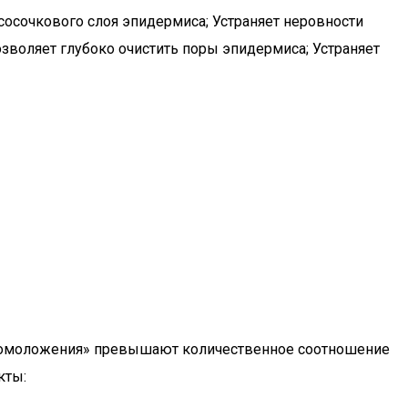
осочкового слоя эпидермиса; Устраняет неровности
оляет глубоко очистить поры эпидермиса; Устраняет
 «омоложения» превышают количественное соотношение
кты: