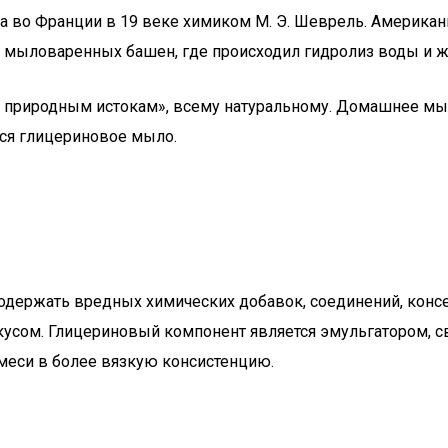
во Франции в 19 веке химиком М. Э. Шеврель. Американц
 мыловаренных башен, где происходил гидролиз воды и ж
 природным истокам», всему натуральному. Домашнее мыл
ся глицериновое мыло.
одержать вредных химических добавок, соединений, конс
кусом. Глицериновый компонент является эмульгатором, 
еси в более вязкую консистенцию.