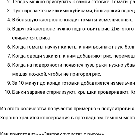
Теперь можно приступать к самой готовке. Томаты р
Лук нарезается мелкими кубиками, болгарский перец 
В большую кастрюлю кладут томаты измельченные, д
В другой кастрюле нужно подготовить рис. Для этог
сливается с риса.
Когда томаты начнут кипеть, к ним всыпают лук, бол
Когда овощи закипят, к ним добавляют рис, перемеш
Когда на поверхности появятся пузырьки, нужно уба
мешая ложкой, чтобы не пригорел рис.
За 10 минут до конца готовки добавляется измельчен
Банки заранее стерилизуют, крышки проваривают. Ко
Из этого количества получается примерно 6 полулитровых
Хорошо хранится консервация в прохладном, темном месте
Как приготовить «»Завтрак туриста» с рисом»