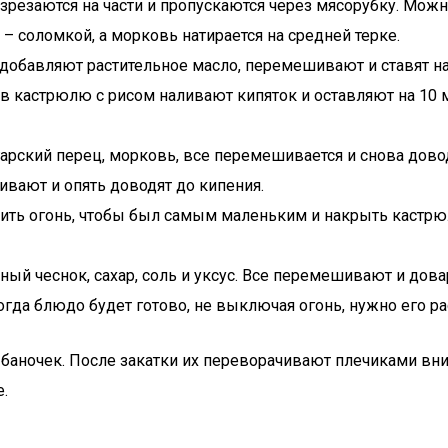
азрезаются на части и пропускаются через мясорубку. Мож
– соломкой, а морковь натирается на средней терке.
обавляют растительное масло, перемешивают и ставят на
о в кастрюлю с рисом наливают кипяток и оставляют на 10
гарский перец, морковь, все перемешивается и снова дово
ивают и опять доводят до кипения.
вить огонь, чтобы был самым маленьким и накрыть кастр
ный чеснок, сахар, соль и уксус. Все перемешивают и дов
гда блюдо будет готово, не выключая огонь, нужно его ра
 баночек. После закатки их переворачивают плечиками вни
.