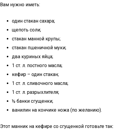
Вам нужно иметь:
один стакан сахара;
щепоть соли;
стакан манной крупы;
стакан пшеничной муки;
два куриных яйца;
1 ст. л. постного масла;
кефир – один стакан;
1 ст. л. сливочного масла;
1 ст. л. разрыхлителя;
½ банки сгущенки;
ванилин на кончике ножа (по желанию).
Этот манник на кефире со сгущенкой готовьте так: