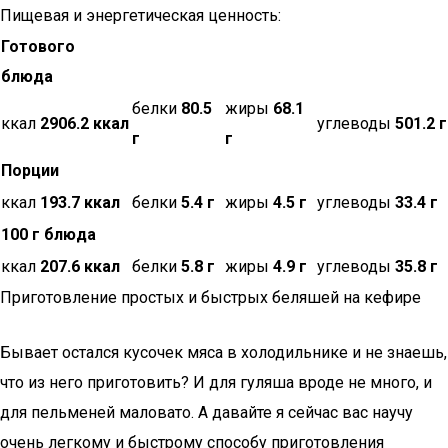
Пищевая и энергетическая ценность:
Готового
блюда
белки
80.5
жиры
68.1
ккал
2906.2 ккал
углеводы
501.2 г
г
г
Порции
ккал
193.7 ккал
белки
5.4 г
жиры
4.5 г
углеводы
33.4 г
100 г блюда
ккал
207.6 ккал
белки
5.8 г
жиры
4.9 г
углеводы
35.8 г
Приготовление простых и быстрых беляшей на кефире
Бывает остался кусочек мяса в холодильнике и не знаешь,
что из него приготовить? И для гуляша вроде не много, и
для пельменей маловато. А давайте я сейчас вас научу
очень легкому и быстрому способу приготовления