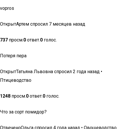
vopros
ОткрытАртем спросил 7 месяцев назад
737
просм.
0
ответ.
0
голос.
Потеря пера
ОткрытТатьяна Львовна спросил 2 года назад •
Птицеводство
1248
просм.
0
ответ.
0
голос.
Что за сорт помидор?
ОтвеченоОльга спросил 4 года назад • Овощеводство