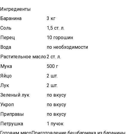
Ингредиенты
Баранина
3 кг
Соль
1,5 ст. л.
Перец
10 горошин
Вода
по необходимости
Растительное масло
2 ст. л.
Мука
500 г
Яйцо
2 шт.
Лук
2 шт.
Зеленый лук
по вкусу
Укроп
по вкусу
Приправы
по вкусу
Петрушка
1 пучок
Готовим мясоПриготовление бешбармака из баранины