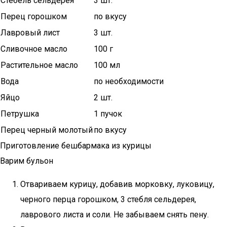
Стебель сельдерея
3 шт.
Перец горошком
по вкусу
Лавровый лист
3 шт.
Сливочное масло
100 г
Растительное масло
100 мл
Вода
по необходимости
Яйцо
2 шт.
Петрушка
1 пучок
Перец черный молотый
по вкусу
Приготовление бешбармака из курицы
Варим бульон
Отвариваем курицу, добавив морковку, луковицу,
черного перца горошком, 3 стебля сельдерея,
лаврового листа и соли. Не забываем снять пену.