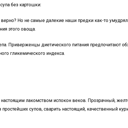
супа без картошки:
 верно? Но не самые далекие наши предки как-то умудрял
ния этого овоща.
па. Приверженцы диетического питания предпочитают обхо
ого гликемического индекса.
 настоящим лакомством испокон веков. Прозрачный, желтов
из простейших супов, сварить настоящий, качественный кур