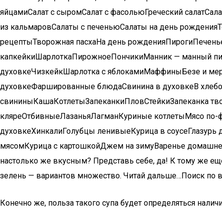
яйцамиСалат с сыромСалат с фасольюГреческий салатСала
из кальмаровСалаты с печеньюСалаты на день рожденияТ
рецептыТворожная пасхаНа день рожденияПирогиПечен
капкейкиШарлоткаПирожноеПончикиМанник — манный пи
духовкеЧизкейкШарлотка с яблокамиМаффиныБезе и мер
духовкеФаршированные блюдаСвинина в духовкеВ хлеб
свининыКашаКотлетыЗапеканкиПловСтейкиЗапеканка тво
кляреОтбивныеЛазаньяЛагманКуриные котлетыМясо по-ф
духовкеХинкалиГолубцы ленивыеКурица в соусеГлазурь д
мясомКурица с картошкойДжем на зимуВаренье домашнее
настолько же вкусным? Представь себе, да! К тому же ещ
зелень — вариантов множество. Читай дальше…Поиск по 
Конечно же, польза такого супа будет определяться налич