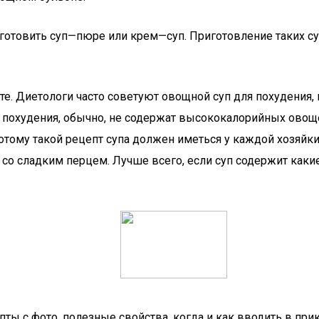
готовить суп—пюре или крем—суп. Приготовление таких су
ете. Диетологи часто советуют овощной суп для похудения,
я похудения, обычно, не содержат высококалорийных овощ
. Потому такой рецепт супа должен иметься у каждой хозя
ли со сладким перцем. Лучше всего, если суп содержит ка
ы с фото, полезные свойства, когда и как вводить в при