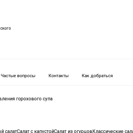
рского
Частые вопросы
Контакты
Как добраться
вления горохового супа
й салатСалат с капустойСалат из огурцовКлассические са