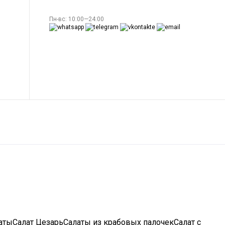
Пн-вс: 10:00—24:00
латыСалат ЦезарьСалаты из крабовых палочекСалат с