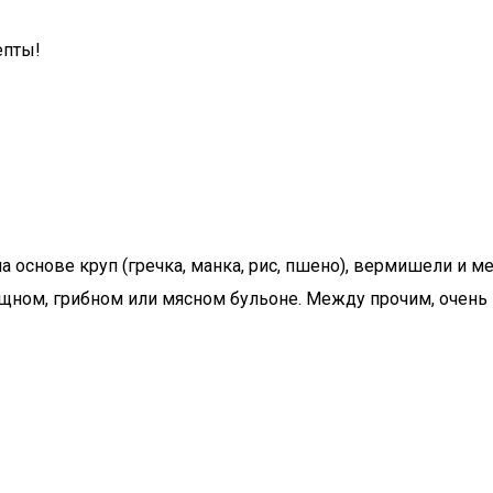
епты!
 основе круп (гречка, манка, рис, пшено), вермишели и м
вощном, грибном или мясном бульоне. Между прочим, очень