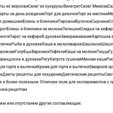
ты из морковиСалат из кукурузыВинегретСалат МимозаСал
орты на день рожденияТорт для девочкиТорт из мастики
ье домашнееБлины и блинчикиПирожкиБулочкиСырникиО
рогБлины и блинчики на молокеЛепешкиОладьи на кефи
енгиПирог на кефиреВ духовкеЗамораживаниеКартошка в
опечкеРыба в духовкеКаша в мультиваркеШашлыкиШашл
рожнаяГолубцыВареникиТефтелиКаши на молокеПиццаГул
ранцузски в духовкеРагуКапуста тушенаяМанная кашаРи
ля торта и выпечкиКрема для торта и выпечкиЗаварной 
Диеты рецепты для похуденияДиетические рецептыСмотр
е и более полезным. Отличное поле для экспериментов с п
всем рецептам
ием или отсутствием других составляющих.