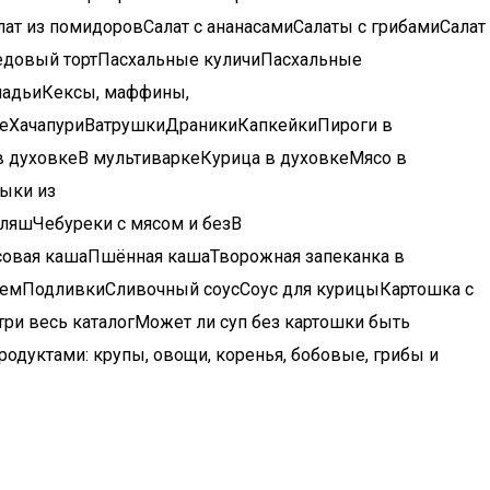
ат из помидоровСалат с ананасамиСалаты с грибамиСалат
Медовый тортПасхальные куличиПасхальные
ладьиКексы, маффины,
реХачапуриВатрушкиДраникиКапкейкиПироги в
 духовкеВ мультиваркеКурица в духовкеМясо в
ыки из
яшЧебуреки с мясом и безВ
совая кашаПшённая кашаТворожная запеканка в
кремПодливкиСливочный соусСоус для курицыКартошка с
и весь каталогМожет ли суп без картошки быть
родуктами: крупы, овощи, коренья, бобовые, грибы и