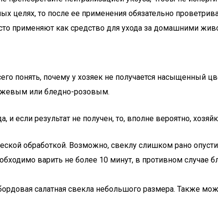
ых целях, то после ее применения обязательно проветрива
асто применяют как средство для ухода за домашними живот
го понять, почему у хозяек не получается насыщенный цвет
ранжевым или бледно-розовым.
а, и если результат не получен, то, вполне вероятно, хоз
еской обработкой. Возможно, свеклу слишком рано опустил
еобходимо варить не более 10 минут, в противном случае 
бордовая салатная свекла небольшого размера. Также мож