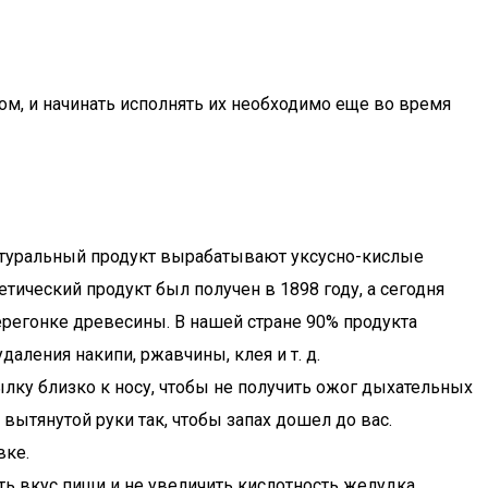
м, и начинать исполнять их необходимо еще во время
Натуральный продукт вырабатывают уксусно-кислые
тический продукт был получен в 1898 году, а сегодня
ерегонке древесины. В нашей стране 90% продукта
даления накипи, ржавчины, клея и т. д.
ылку близко к носу, чтобы не получить ожог дыхательных
вытянутой руки так, чтобы запах дошел до вас.
вке.
ть вкус пищи и не увеличить кислотность желудка.