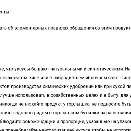
епты!
ть об элементарных правилах обращения со этим продукто
йте, что уксусы бывают натуральными и синтетическими. 
незакрытом вине или в забродившем яблочном соке. Синте
ктов производства химических удобрений или при сухой п
 лучше использовать в хозяйственных целях и в быту: для у
 никогда не нюхайте продукт у горлышка, не подносите бут
омашите ладонью рядом с горлышком бутылки на расстоянии 
облюдайте рекомендации и пропорции, указанные на упако
не пренебрегайте нейтрализацией уксуса, чтобы не испорти