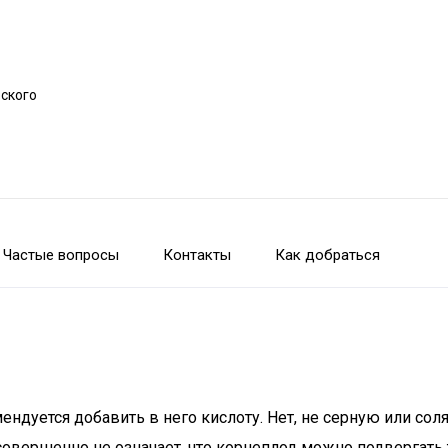
рского
Частые вопросы
Контакты
Как добраться
дуется добавить в него кислоту. Нет, не серную или соля
о совершенно не означает, что корнеплод можно подвергат