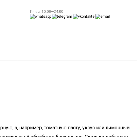
Пн-вс: 10:00—24:00
рную, а, например, томатную пасту, уксус или лимонный
ь термической обработке бесконечно. Сколько добавлять