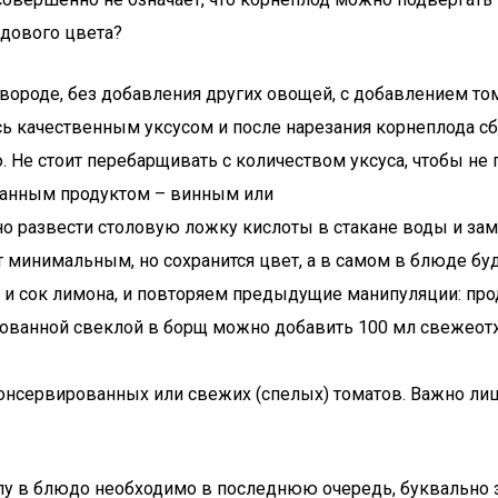
рдового цвета?
вороде, без добавления других овощей, с добавлением то
сь качественным уксусом и после нарезания корнеплода 
. Не стоит перебарщивать с количеством уксуса, чтобы не
ванным продуктом – винным или
о развести столовую ложку кислоты в стакане воды и зам
 минимальным, но сохранится цвет, а в самом в блюде буд
 и сок лимона, и повторяем предыдущие манипуляции: про
ованной свеклой в борщ можно добавить 100 мл свежеотжа
нсервированных или свежих (спелых) томатов. Важно лиш
 в блюдо необходимо в последнюю очередь, буквально за