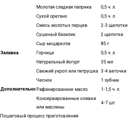
Молотая сладкая паприка
0,5 ч. л.
Сухой орегано
0,5 ч. л.
Смесь молотых перцев
2-3 щепотки
Сушеный базилик
2 щепотки
Сыр моцарелла
85 г
Заливка
Горчица
0,5 ч. л.
Натуральный йогурт
35 мл
Свежий укроп или петрушка
3-4 веточки
Чеснок
1 зубчик
Дополнительно
Рафинированное масло
1-1,5 ч. л.
Консервированные оливки
4-7 шт.
или маслины
Пошаговый процесс приготовления