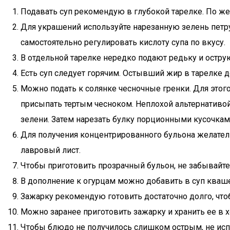
Подавать суп рекомендую в глубокой тарелке. По ж
Для украшений используйте нарезанную зелень петру
самостоятельно регулировать кислоту супа по вкусу.
В отдельной тарелке нередко подают редьку и остр
Есть суп следует горячим. Остывший жир в тарелке
Можно подать к солянке чесночные гренки. Для этого
присыпать тертым чесноком. Неплохой альтернативой 
зелени. Затем нарезать булку порционными кусочками
Для получения концентрированного бульона желатель
лавровый лист.
Чтобы приготовить прозрачный бульон, не забывайте
В дополнение к огурцам можно добавить в суп квашен
Зажарку рекомендую готовить достаточно долго, что
Можно заранее приготовить зажарку и хранить ее в 
Чтобы блюдо не получилось слишком острым, не испо