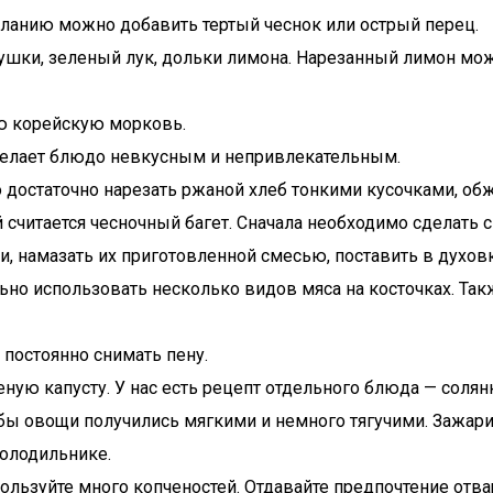
еланию можно добавить тертый чеснок или острый перец.
шки, зеленый лук, дольки лимона. Нарезанный лимон можн
ую корейскую морковь.
 делает блюдо невкусным и непривлекательным.
 достаточно нарезать ржаной хлеб тонкими кусочками, обжа
считается чесночный багет. Сначала необходимо сделать с
, намазать их приготовленной смесью, поставить в духовк
но использовать несколько видов мяса на косточках. Так
 постоянно снимать пену.
ую капусту. У нас есть рецепт отдельного блюда — солянк
бы овощи получились мягкими и немного тягучими. Зажарив
холодильнике.
льзуйте много копченостей. Отдавайте предпочтение отва