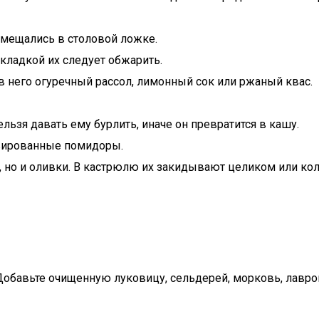
омещались в столовой ложке.
кладкой их следует обжарить.
 в него огуречный рассол, лимонный сок или ржаный квас.
льзя давать ему бурлить, иначе он превратится в кашу.
вированные помидоры.
, но и оливки. В кастрюлю их закидывают целиком или ко
Добавьте очищенную луковицу, сельдерей, морковь, лавро