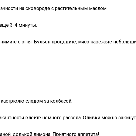
рачности на сковороде с растительным маслом.
еще 3-4 минуты.
 снимите с огня. Бульон процедите, мясо нарежьте неболь
 кастрюлю следом за колбасой.
я пикантности влейте немного рассола. Оливки можно закин
аной, долькой лимона. Приятного аппетита!