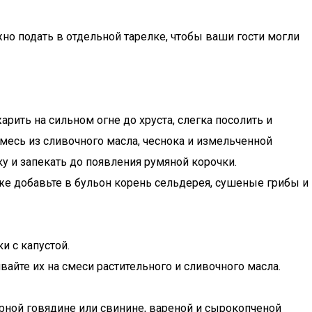
о подать в отдельной тарелке, чтобы ваши гости могли
рить на сильном огне до хруста, слегка посолить и
месь из сливочного масла, чеснока и измельченной
у и запекать до появления румяной корочки.
же добавьте в бульон корень сельдерея, сушеные грибы и
и с капустой.
айте их на смеси растительного и сливочного масла.
рной говядине или свинине, вареной и сырокопченой