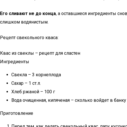
Его сливают не до конца
, а оставшиеся ингредиенты снов
слишком водянистым.
Рецепт свекольного кваса:
Квас из свеклы – рецепт для сластен
Ингредиенты
Свекла – 3 корнеплода
Сахар – 1 ст.л.
Хлеб ржаной – 100 г
Вода очищенная, кипяченая – сколько войдет в банку
Приготовление
Перед тем, как делать свекольный квас, пару кусоч