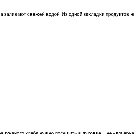
а заливают свежей водой. Из одной закладки продуктов нап
ков ржаного хлеба нужно посушить в духовке – не «дочерн