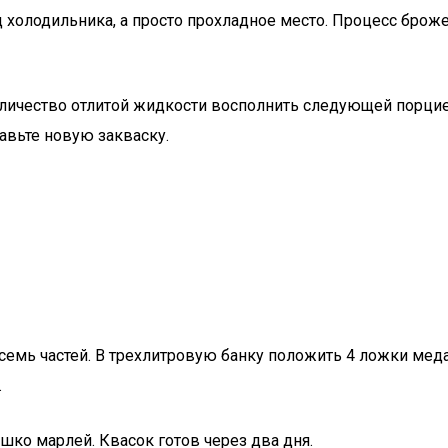
 холодильника, а просто прохладное место. Процесс брож
оличество отлитой жидкости восполнить следующей порцие
тавьте новую закваску.
мь частей. В трехлитровую банку положить 4 ложки меда,
.
шко марлей. Квасок готов через два дня.