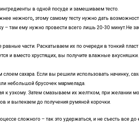
ингредиенты в одной посуде и замешиваем тесто.
ежнее нежного
,
этому самому тесту нужно дать возможность
у – там ему нужно провести всего лишь 20-30 минут.Не заб
 равные части. Раскатываем их по очереди в тонкий плас
утся и вместо хрустящих, вы получите влажные вкусняшки
 слоем сахара. Если вы решили использовать начинку, са
ли небольшой брусочек мармелада.
ая к узкому. Затем смазываем их желтком, при желании м
сов и выпекаем до получения румяной корочки.
роцессе сложного – так это удержаться, и не съесть все до