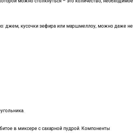
которой можно столкнуться – это количество, необходимое
но: джем, кусочки зефира или маршмеллоу, можно даже не
еугольника.
битое в миксере с сахарной пудрой. Компоненты