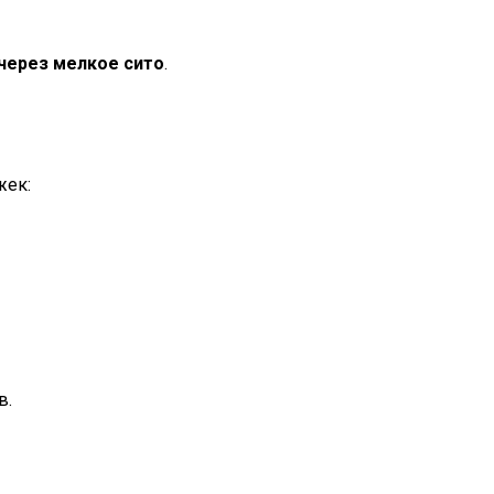
через мелкое сито
.
жек:
в.