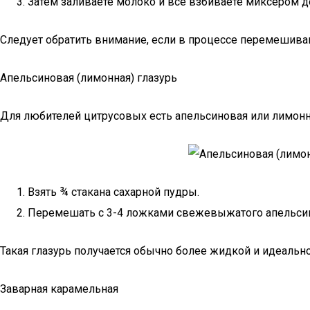
Затем заливаете молоко и все взбиваете миксером д
Следует обратить внимание, если в процессе перемешива
Апельсиновая (лимонная) глазурь
Для любителей цитрусовых есть апельсиновая или лимонна
Взять ¾ стакана сахарной пудры.
Перемешать с 3-4 ложками свежевыжатого апельсин
Такая глазурь получается обычно более жидкой и идеально 
Заварная карамельная