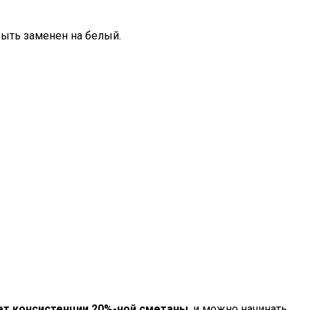
 быть заменен на белый.
ет консистенции 20%-ной сметаны
, и можно начинать