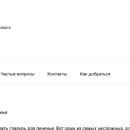
рского
Частые вопросы
Контакты
Как добраться
енья
ть глазурь для печенья. Вот один из самых несложных, дл