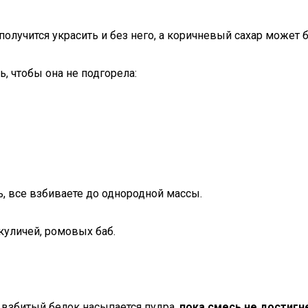
 получится украсить и без него, а коричневый сахар может
ь, чтобы она не подгорела:
, все взбиваете до однородной массы.
куличей, ромовых баб.
о взбитый белок насыпается пудра,
пока смесь не достигн