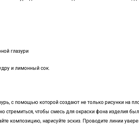
удру и лимонный сок.
зурь, с помощью которой создают не только рисунки на п
о стремиться, чтобы смесь для окраски фона изделия была
айте композицию, нарисуйте эскиз. Проводите линии увере