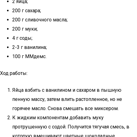
2 яйца;
200 г сахара;
200 г сливочного масла;
200 г муки;
4 г соды;
2-3 г ванилина;
100 г ММдемс.
Ход работы:
Яйца взбить с ванилином и сахаром в пышную
пенную массу, затем влить растопленное, но не
горячее масло. Снова смешать все миксером.
К жидким компонентам добавить муку
протрушенную с содой. Получится тягучая смесь, в
которую вмешивают цветные шоколадные