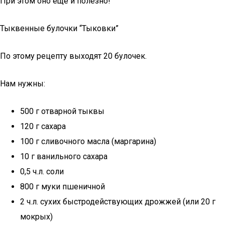
При этом оно еще и полезно!
Тыквенные булочки “Тыковки”
По этому рецепту выходят 20 булочек.
Нам нужны:
500 г отварной тыквы
120 г сахара
100 г сливочного масла (маргарина)
10 г ванильного сахара
0,5 ч.л. соли
800 г муки пшеничной
2 ч.л. сухих быстродействующих дрожжей (или 20 г
мокрых)