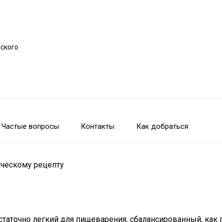
рского
Частые вопросы
Контакты
Как добраться
ическому рецепту
аточно легкий для пищеварения, сбалансированный, как по