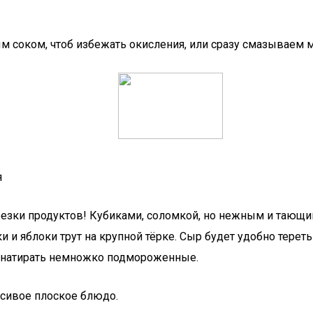
 соком, чтоб избежать окисления, или сразу смазываем 
я
езки продуктов! Кубиками, соломкой, но нежным и тающим 
ки и яблоки трут на крупной тёрке. Сыр будет удобно тере
о натирать немножко подмороженные.
сивое плоское блюдо.